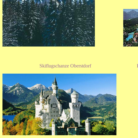
Skiflugschanze Oberstdorf Füss